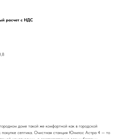
ый расчет с НДС
0,8
агородном доме такой же комфортной как в городской
к покупке септика. Очистная станция Юнилос Астра 4 — то