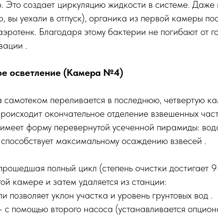
ю. Это создает циркуляцию жидкости в системе. Даже 
, вы уехали в отпуск), органика из первой камеры по
аэротенк. Благодаря этому бактерии не погибают от г
вации .
ое осветление (Камера №4)
а самотеком переливается в последнюю, четвертую к
 происходит окончательное отделение взвешенных час
имеет форму перевернутой усеченной пирамиды: вода
о способствует максимальному осаждению взвесей .
рошедшая полный цикл (степень очистки достигает 9
той камере и затем удаляется из станции:
и позволяет уклон участка и уровень грунтовых вод .
 с помощью второго насоса (устанавливается опцион