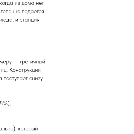
когда из дома нет
степенно подается
олода, и станция
амеру — третичный
тиц. Конструкция
 поступает снизу
8%),
ально), который