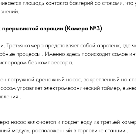
чивается площадь контакта бактерий со стоками, что 
знений.
к прерывистой аэрации (Камера №3)
и. Третья камера представляет собой аэротенк, где 
обные процессы . Именно здесь происходит самое и
ислородом без компрессора.
лен погружной дренажный насос, закрепленный на сп
асосом управляет электромеханический таймер, выне
вления .
мера насос включается и подает воду из третьей камер
ый модуль, расположенный в горловине станции .