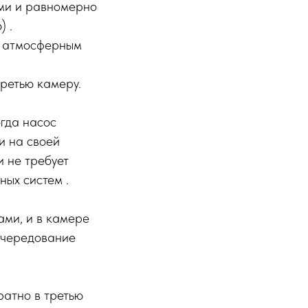
ами и равномерно
 .
 с атмосферным
ретью камеру.
гда насос
и на своей
и не требует
ных систем .
ами, и в камере
 чередование
ратно в третью