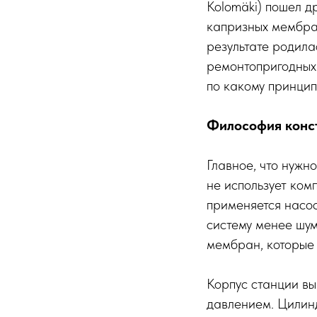
Kolomäki) пошел д
капризных мембран
результате родила
ремонтопригодных 
по какому принципу
Философия конст
Главное, что нужно
не использует ком
применяется насос
систему менее шу
мембран, которые
Корпус станции вы
давлением. Цилин