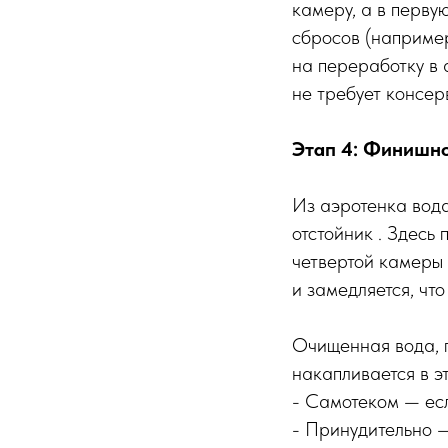
камеру, а в перву
сбросов (например
на переработку в 
не требует консер
Этап 4: Финишн
Из аэротенка вод
отстойник . Здесь
четвертой камеры 
и замедляется, чт
Очищенная вода, п
накапливается в э
- Самотеком — есл
- Принудительно —