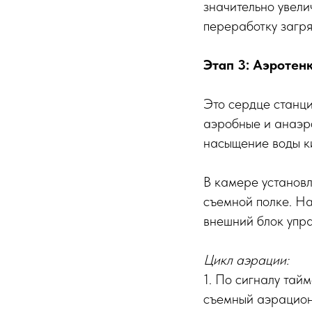
значительно увели
переработку загря
Этап 3: Аэротен
Это сердце станци
аэробные и анаэр
насыщение воды к
В камере установ
съемной полке. Н
внешний блок упра
Цикл аэрации:
1. По сигналу тай
съемный аэрационн