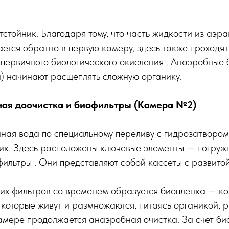
отстойник. Благодаря тому, что часть жидкости из аэр
ется обратно в первую камеру, здесь также проходя
первичного биологического окисления . Анаэробные 
) начинают расщеплять сложную органику.
ная доочистка и биофильтры (Камера №2)
ная вода по специальному переливу с гидрозатвором
ник. Здесь расположены ключевые элементы — погруж
ильтры . Они представляют собой кассеты с развито
их фильтров со временем образуется биопленка — к
которые живут и размножаются, питаясь органикой, 
камере продолжается анаэробная очистка. За счет би