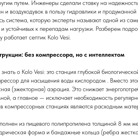
ругим путем. Инженеры сделали ставку на надежность
 и воздуходувок в пользу гидравлики и продуманной
сь система, которую эксперты называют одной из сам
и устойчивых к перепадам нагрузки. Разберем подроб
 работает септик Kolo Vesi.
рукции: без компрессора, но с интеллектом
 знать о Kolo Vesi: это станция глубокой биологическо
прессор для насыщения воды кислородом . Вместо это
ная (эжекторная) аэрация. Это снижает энергопотре
мной, а главное — исключает необходимость регуляр
 в компрессорных станциях являются расходным мате
полнен из пищевого полипропилена толщиной 8 мм ме
дрическая форма и бандажные кольца (ребра жестко