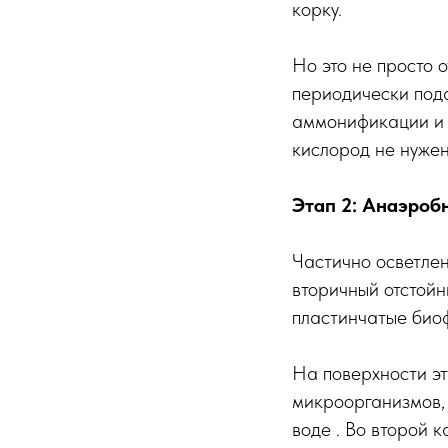
корку.
Но это не просто 
периодически пода
аммонификации и 
кислород не нужен
Этап 2: Анаэроб
Частично осветлен
вторичный отстой
пластинчатые биоф
На поверхности эт
микроорганизмов, 
воде . Во второй 