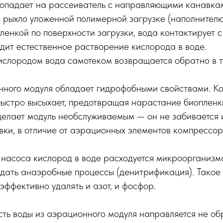
 попадает на рассеиватель с направляющими канавк
 рыхло уложенной полимерной загрузке (наполнителю)
пленкой по поверхности загрузки, вода контактирует
дит естественное растворение кислорода в воде.
ислородом вода самотеком возвращается обратно в т
нного модуля обладает гидрофобными свойствами. Ко
быстро высыхает, предотвращая нарастание биопленк
делает модуль необслуживаемым — он не забивается 
ки, в отличие от аэрационных элементов компрессор
насоса кислород в воде расходуется микроорганизм
дать анаэробные процессы (денитрификация). Такое
 эффективно удалять и азот, и фосфор.
ть воды из аэрационного модуля направляется не об